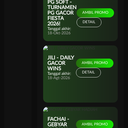
PG SOFT -
TURNAMEN
PG GACOR
AMBIL PROMO
FIESTA
DETAIL
2026!
Tanggal akhir:
18-Okt-2026
JILI - DAILY
GACOR
AMBIL PROMO
WINS
DETAIL
Tanggal akhir:
18-Agt-2026
FACHAI -
GEBYAR
AMBIL PROMO