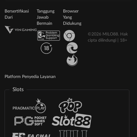
Bersertifikasi
Tanggung
Browser
Dari
Jawab
Yang
Bermain
Didukung
©2026 MILO88. Hak
cipta dilindungi | 18+
Platform Penyedia Layanan
Slots