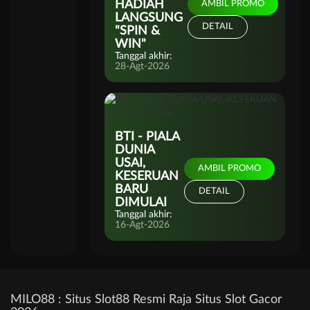
HADIAH
AMBIL PROMO
LANGSUNG
DETAIL
"SPIN &
WIN"
Tanggal akhir:
28-Agt-2026
BTI - PIALA
DUNIA
USAI,
AMBIL PROMO
KESERUAN
BARU
DETAIL
DIMULAI
Tanggal akhir:
16-Agt-2026
MILO88 : Situs Slot88 Resmi Raja Situs Slot Gacor