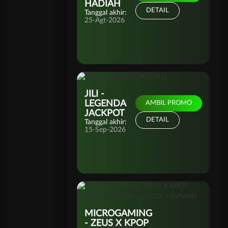
HADIAH
DETAIL
Tanggal akhir:
25-Agt-2026
JILI -
LEGENDA
AMBIL PROMO
JACKPOT
DETAIL
Tanggal akhir:
15-Sep-2026
MICROGAMING
- ZEUS X KPOP