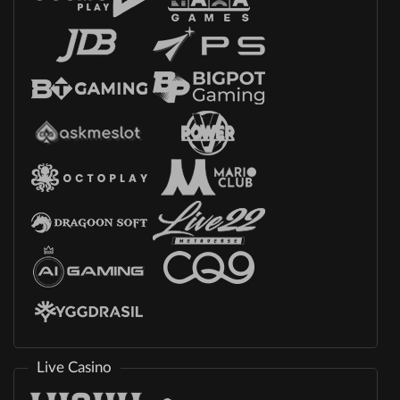
Live Casino