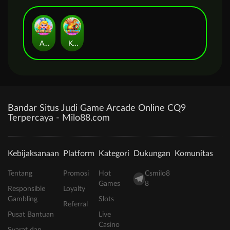
Alice Run
K.O. Island
Bandar Situs Judi Game Arcade Online CQ9
Terpercaya - Milo88.com
Kebijaksanaan
Platform
Kategori
Dukungan
Komunitas
Tentang
Promosi
Hot
Csmilo8
Games
8
Responsible
Loyalty
Gambling
Slots
Referral
Pusat Bantuan
Live
Casino