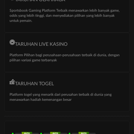
Sportsbook Gaming Platform Terbaik menawarkan lebih banyak game,
odds yang lebih tinggi, dan menyediakan pilihan yang lebih banyak
untuk pemain.
TARUHAN LIVE KASINO
Platform Pilihan bagi perusahaan-perusahaan terbaik di dunia, dengan
pilihan variasi game terbanyak
TARUHAN TOGEL
Platform togel yang menarik dari perusahan terbaik di dunia yang
menawarkan hadiah kemenangan besar