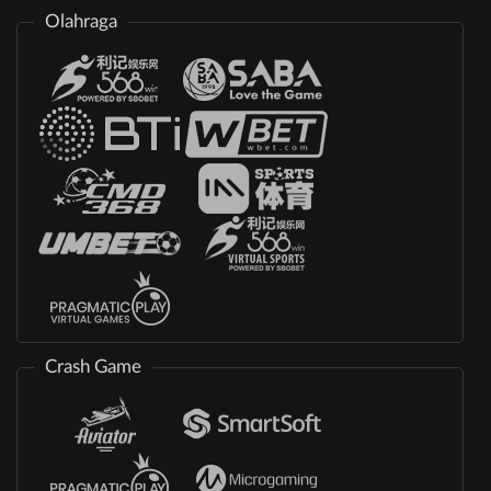
Olahraga
Crash Game