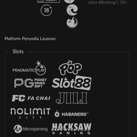
cipta dilindungi | 18+
Platform Penyedia Layanan
Slots