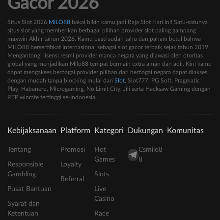
Gacor 2026
Situs Slot 2026
MILO88
bakal bikin kamu jadi Raja Slot Hari Ini! Satu-satunya
situs slot yang memberikan berbagai pilihan provider slot paling gampang
maxwin Akhir tahun 2026. Kamu pasti sudah tahu dan paham betul bahwa
MILO88 bersertifikat Internasional sebagai slot gacor terbaik sejak tahun 2019.
Mengantongi lisensi resmi provider manca negara yang diawasi oleh otoritas
global yang menjadikan Milo88 tempat bermain extra aman dan adil. Kini kamu
dapat mengakses berbagai provider pilihan dari berbagai negara dapat diakses
dengan mudah tanpa blocking mulai dari
Slot
, Slot777, PG Soft, Pragmatic
Play, Habanero, Microgaming, No Limit City, Jili serta Hacksaw Gaming dengan
RTP winrate tertinggi se-Indonesia.
Kebijaksanaan
Platform
Kategori
Dukungan
Komunitas
Tentang
Promosi
Hot
Csmilo8
Games
8
Responsible
Loyalty
Gambling
Slots
Referral
Pusat Bantuan
Live
Casino
Syarat dan
Ketentuan
Race