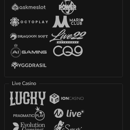
Live Casino