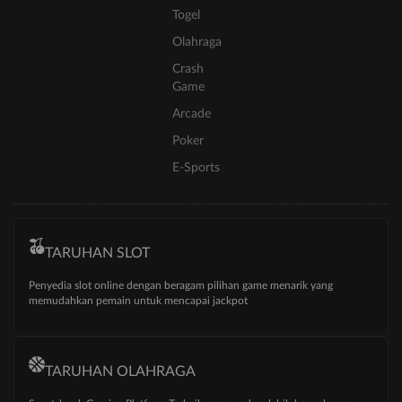
Togel
Olahraga
Crash
Game
Arcade
Poker
E-Sports
TARUHAN SLOT
Penyedia slot online dengan beragam pilihan game menarik yang
memudahkan pemain untuk mencapai jackpot
TARUHAN OLAHRAGA